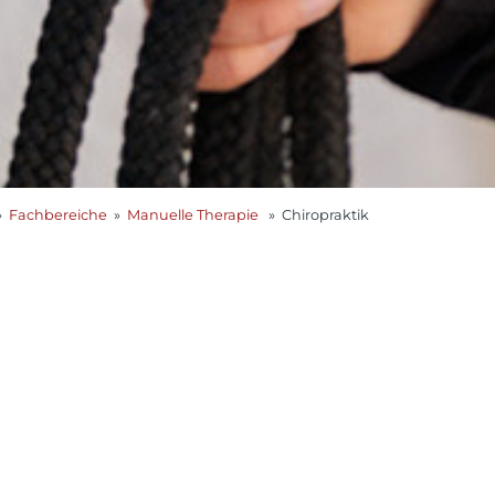
»
Fachbereiche
»
Manuelle Therapie
» Chiropraktik