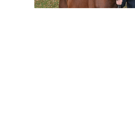
Unsere Leistungen / Qualifikationen
Fachtierarzt für Pferde
F.E.I. Tierarzt
Rennbahntierarzt
Chiropraktik
Betreuung von Pferdesportveransta
Zusatzausbildung Veterinärchiroprak
Technische Ausrüstung