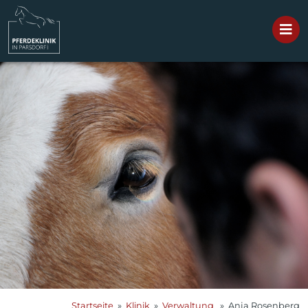
Startseite
»
Klinik
»
Verwaltung
» Anja Rosenberg