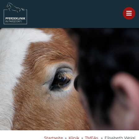
Startseite
»
Klinik
»
TMFAs
» Elisabeth Weigl