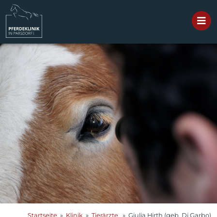
Startseite
»
Klinik
»
Tierärzte
» Giulia Hirth (geb. Di Garbo)