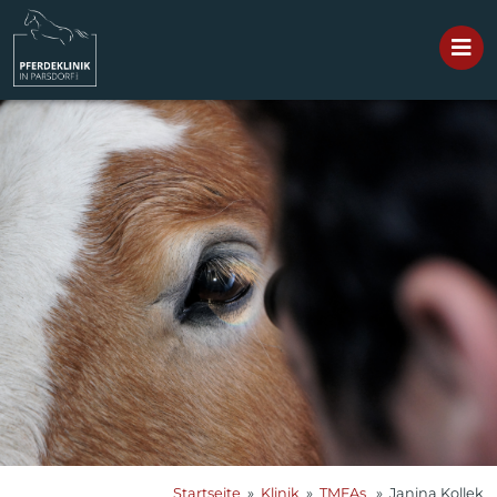
Startseite
»
Klinik
»
TMFAs
» Janina Kollek