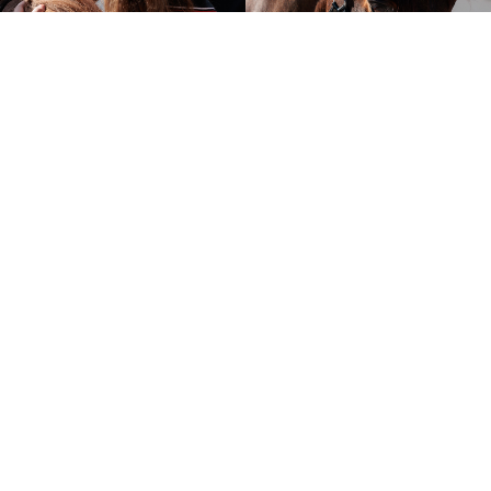
 GEHÖREN ZUM TEAMVET-VER
ärztlichen Partnernetzwerk TeamVet, zu dem bundesweit 
raxen mit hochqualifizierten, engagierten Spezialistinnen