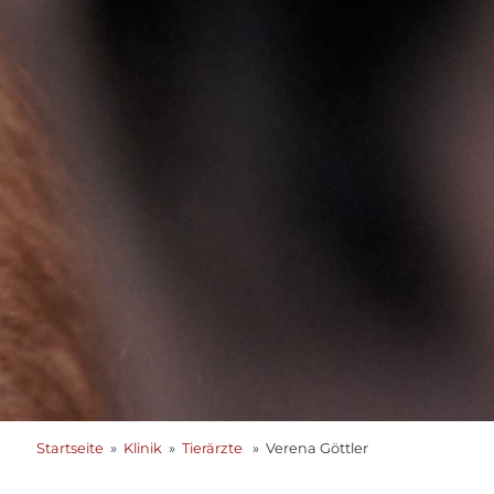
Startseite
»
Klinik
»
Tierärzte
» Verena Göttler