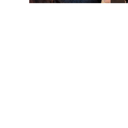
WIR
Wir profitieren von unserem tier
Kleintierkliniken- und P